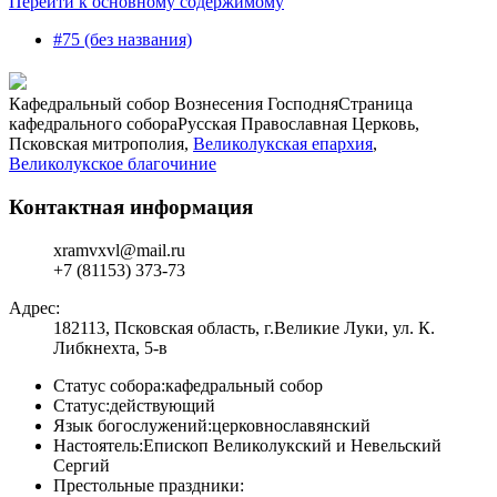
Перейти к основному содержимому
#75 (без названия)
Кафедральный собор Вознесения Господня
Страница
кафедрального собора
Русская Православная Церковь,
Псковская митрополия,
Великолукская епархия
,
Великолукское благочиние
Контактная информация
xramvxvl@mail.ru
+7 (81153) 373-73
Адрес:
182113, Псковская область, г.Великие Луки, ул. К.
Либкнехта, 5-в
Статус собора:
кафедральный собор
Статус:
действующий
Язык богослужений:
церковнославянский
Настоятель:
Епископ Великолукский и Невельский
Сергий
Престольные праздники: